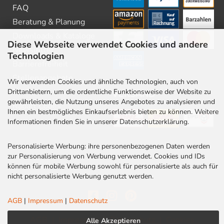
FAQ
Beratung & Planung
Downloads & Kataloge
Diese Webseite verwendet Cookies und andere
Newsletter
Technologien
Barrierefreiheit
Stellenangebote
Wir verwenden Cookies und ähnliche Technologien, auch von
Kontakt
Drittanbietern, um die ordentliche Funktionsweise der Website zu
VERSAND
gewährleisten, die Nutzung unseres Angebotes zu analysieren und
Rabatt Codes
Ihnen ein bestmögliches Einkaufserlebnis bieten zu können. Weitere
Informationen finden Sie in unserer Datenschutzerklärung.
Personalisierte Werbung: ihre personenbezogenen Daten werden
zur Personalisierung von Werbung verwendet. Cookies und IDs
können für mobile Werbung sowohl für personalisierte als auch für
nicht personalisierte Werbung genutzt werden.
AGB
|
Impressum
|
Datenschutz
AGB
|
Impressum
|
Datenschutz
|
Cookies
Alle Akzeptieren