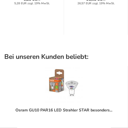
5,28 EUR zzgl. 19% MwSt.
26,57 EUR zzgl. 19% MwSt.
Bei unseren Kunden beliebt:
Osram GU10 PAR16 LED Strahler STAR besonders...