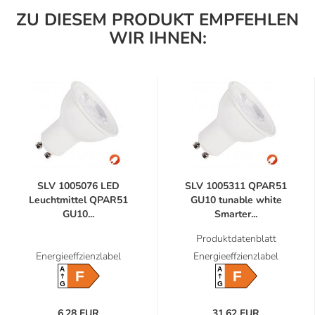
ZU DIESEM PRODUKT EMPFEHLEN
WIR IHNEN:
SLV 1005076 LED
SLV 1005311 QPAR51
Leuchtmittel QPAR51
GU10 tunable white
GU10...
Smarter...
Produktdatenblatt
Energieeffzienzlabel
Energieeffzienzlabel
A
A
F
F
G
G
6,28 EUR
31,62 EUR