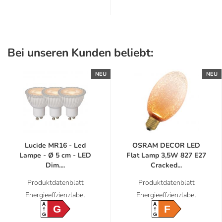
Bei unseren Kunden beliebt:
NEU
NEU
Lucide MR16 - Led
OSRAM DECOR LED
Lampe - Ø 5 cm - LED
Flat Lamp 3,5W 827 E27
Dim....
Cracked...
Produktdatenblatt
Produktdatenblatt
Energieeffzienzlabel
Energieeffzienzlabel
A
A
G
F
G
G