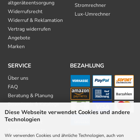
altgeräte­entsorgung
Stromrechner
Widerrufsrecht
Lux-Umrechner
Widerruf & Reklamation
Vertrag widerrufen
Angebote
Marken
SERVICE
BEZAHLUNG
Über uns
FAQ
Beratung & Planung
Downloads & Kataloge
Diese Webseite verwendet Cookies und andere
Newsletter
Technologien
Barrierefreiheit
Stellenangebote
Wir verwenden Cookies und ähnliche Technologien, auch von
Kontakt