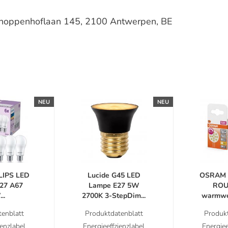
schoppenhoflaan 145, 2100 Antwerpen, BE
NEU
NEU
ILIPS LED
Lucide G45 LED
OSRAM 
27 A67
Lampe E27 5W
ROU
..
2700K 3-StepDim...
warmwei
enblatt
Produktdatenblatt
Produkt
ienzlabel
Energieeffzienzlabel
Energiee