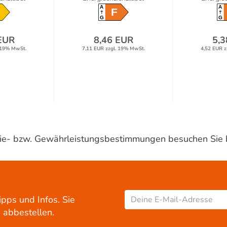
A
A
F
G
G
EUR
8,46 EUR
5,3
 19% MwSt.
7,11 EUR zzgl. 19% MwSt.
4,52 EUR z
ntie- bzw. Gewährleistungsbestimmungen besuchen Sie 
ipps und Infos. Sie
 abbestellen.