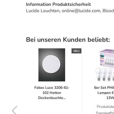
Information Produktsicherheit
Lucide Leuchten, online@lucide.com, Bis
Bei unseren Kunden beliebt:
NEU
NEU
m E14
Fabas Luce 3206-61-
6er Set PH
D
102 Hatton
Lampen E
...
Deckenleuchte...
13W.
latt
Produktdat
label
Energieeffz