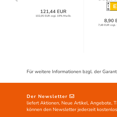
A
E
G
121,44 EUR
102,05 EUR zzgl. 19% MwSt.
R
8,90 
% MwSt.
7,48 EUR zzgl.
Für weitere Informationen bzgl. der Gara
Der Newsletter
liefert Aktionen, Neue Artikel, Angebote, T
können den Newsletter jederzeit kostenlos