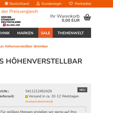
Deutschland
Kundenlogin
Merkzettel
Ihr Warenkorb
0,00 EUR
CHNIK
MARKEN
SALE
THEMENWELT
as höhenverstellbar dimmbar
AS HÖHENVERSTELLBAR
erstellen
ort vergessen?
NEU
rt.Nr.:
5411212452429
ieferzeit:
Versand in ca. 10-12 Werktagen
(Ausland abweichend)
Für größere Mengen erstellen wir gerne auf Ihre