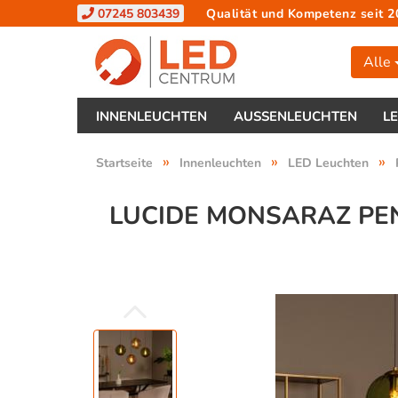
07245 803439
Qualität und Kompetenz seit 2
Alle
INNENLEUCHTEN
AUSSENLEUCHTEN
L
»
»
»
Startseite
Innenleuchten
LED Leuchten
LUCIDE MONSARAZ PE