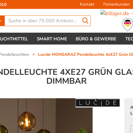
Kontakt
Firmenkunden
010
Lieferland
EUCHTMITTEL
SMART HOME
BÜRO & GEWERBE
TE
»
Pendelleuchten
Lucide MONSARAZ Pendelleuchte 4xE27 Grün Gl
NDELLEUCHTE 4XE27 GRÜN GL
DIMMBAR
Konto 
Passw
A
L