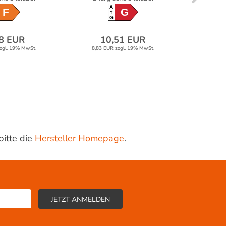
A
F
G
G
8 EUR
10,51 EUR
zgl. 19% MwSt.
8,83 EUR zzgl. 19% MwSt.
2,80 E
bitte die
Hersteller Homepage
.