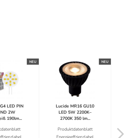
NEU
NEU
G4 LED PIN
Lucide MR16 GU10
Phil
ND 2W
LED 5W 2200K–
LED
ß 190lm...
2700K 350 lm...
3000
datenblatt
Produktdatenblatt
Prod
ffzienzlabel
Energieeffzienzlabel
Energ