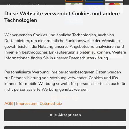
Downloads & Kataloge
Diese Webseite verwendet Cookies und andere
Newsletter
Technologien
Barrierefreiheit
Stellenangebote
Wir verwenden Cookies und ähnliche Technologien, auch von
Kontakt
VERSAND
Drittanbietern, um die ordentliche Funktionsweise der Website zu
Rabatt Codes
gewährleisten, die Nutzung unseres Angebotes zu analysieren und
Ihnen ein bestmögliches Einkaufserlebnis bieten zu können. Weitere
Informationen finden Sie in unserer Datenschutzerklärung.
Personalisierte Werbung: ihre personenbezogenen Daten werden
zur Personalisierung von Werbung verwendet. Cookies und IDs
können für mobile Werbung sowohl für personalisierte als auch für
nicht personalisierte Werbung genutzt werden.
AGB
|
Impressum
|
Datenschutz
AGB
|
Impressum
|
Datenschutz
|
Cookies
Alle Akzeptieren
LED Centrum | Qualität und Kompetenz seit 2010